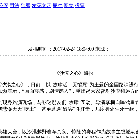
公安
司法
独家
发苑文艺
民生
图集
投票
发稿时间：2017-02-24 18:04:00
来源：
《沙漠之心》海报
《沙漠之心》，日前，以“放肆活，无憾死”为主题的全国路演进
频表示，“画面震感，剧情感人”，重燃起大家曾对沙漠和远方的
身路演现场，与影迷朋友们“放肆”互动。导演李柯自曝戏里
遇悲惨天天“吃土”，甚至遭遇“毁容”性打击，几度身处生死一线
雄大会，以沙漠越野赛车真实、惊险的赛程作为故事主线燃动全