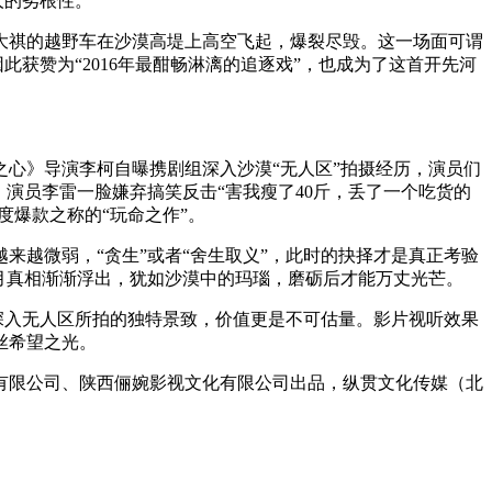
人的劣根性。
祺的越野车在沙漠高堤上高空飞起，爆裂尽毁。这一场面可谓
获赞为“2016年最酣畅淋漓的追逐戏”，也成为了这首开先河
心》导演李柯自曝携剧组深入沙漠“无人区”拍摄经历，演员们
演员李雷一脸嫌弃搞笑反击“害我瘦了40斤，丢了一个吃货的
度爆款之称的“玩命之作”。
越微弱，“贪生”或者“舍生取义”，此时的抉择才是真正考验
月真相渐渐浮出，犹如沙漠中的玛瑙，磨砺后才能万丈光芒。
深入无人区所拍的独特景致，价值更是不可估量。影片视听效果
丝希望之光。
限公司、陕西俪婉影视文化有限公司出品，纵贯文化传媒（北
。