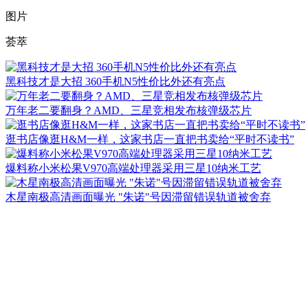
图片
荟萃
黑科技才是大招 360手机N5性价比外还有亮点
万年老二要翻身？AMD、三星竞相发布核弹级芯片
逛书店像逛H&M一样，这家书店一直把书卖给“平时不读书”
爆料称小米松果V970高端处理器采用三星10纳米工艺
木星南极高清画面曝光 "朱诺"号因滞留错误轨道被舍弃