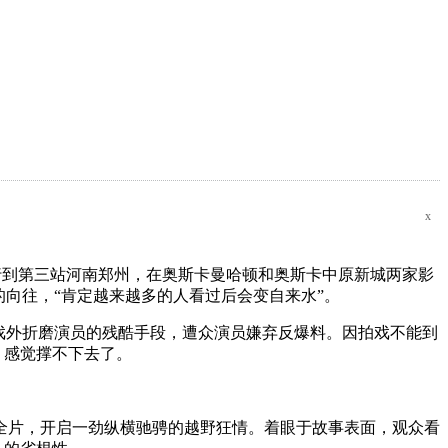
x
行到第三站河南郑州，在奥斯卡曼哈顿和奥斯卡中原新城两家影
向往，“肯定越来越多的人看过后会变自来水”。
戏外折磨演员的残酷手段，遭众演员嫌弃反爆料。因拍戏不能到
，感觉撑不下去了。
片，开启一劲纵横驰骋的越野狂情。着眼于故事表面，观众看