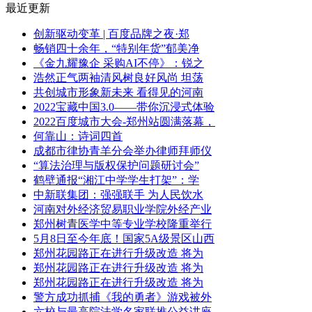
最近更新
创新驱动变革 | 百度品牌之夜·郑
畅销四十余年，“特别年货”郁美净
《金九耀豫企 采购AI不停》：锐之
浩然正气两袖清风树良好风尚 坦荡
共创城市形象新未来 看得见的河南
2022宝藏中国3.0——带你沉浸式体验
2022百度城市大会-郑州站圆满落幕，
何靠山：诗词四首
成都市律协青羊分会举办律师拜师仪
“算法治理与版权保护问题研讨会”
鹤壁通报“湘江中学学生打架”：学
中新联集团：强强联手 为人民饮水
河南对外经济贸易职业学院外经产业
郑州树青医学中等专业学校隆重举行
5月8日至今年底！国家5A级景区山西
郑州花园路正在进行升级改造 将为
郑州花园路正在进行升级改造 将为
郑州花园路正在进行升级改造 将为
警方成功抓捕《我的勇者》游戏被外
六校与最高院法学名家联推公益讲座