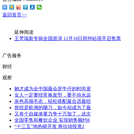
返回首页>>
延伸阅读
王梵瑞新专辑全国巡演 12月18日郑州站现开启售票
广告服务
财经
观察
她才成为全中国最会穿牛仔的时尚宠
女人一定要经常换发型，要不你永远
灰色高领毛衣，轻松搭配最合适最经
曾经是欧洲的陋习，如今却成为了最
又有个自媒体要力争十万加了，这次
全国零售和餐饮企业 实现销售额约8
“十三五”地热能开发 将拉动投资2