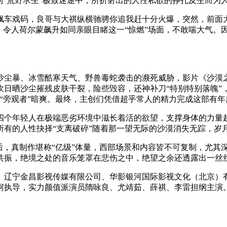
到“荒野求生”极致迷途中，所折射出的人性私欲的挣扎及生而为
车戏码，良哥与大祺纵横驰骋你追我赶十分火爆，突然，前面大
令人荷尔蒙飙升如同亲眼目睹这一“惊燃”场面，不敢喘大气。因此
暴、冰雪酷寒天气、野兽毒蛇袭击的濒死威胁，影片《沙漠之
日晒沙尘摧残皮肤干裂，险些毁容，还神补刀“特别特别落魄”，
“旁观者”暗爽。最终，主创们凭借超乎常人的精力完成这部有年
年轻人在极端恶劣环境中滋长着活的欲望，支撑身体的力量越来
所有的人性抉择“支离破碎”随着那一望无际的沙漠消失无踪，岁
，真制作堪称“亿级”体量，西部场景和内容皆不可复制，尤其
共振，绝境之处的音乐笼罩在悲伤之中，绝望之余还透露出一丝
辽宁金昌影视传媒有限公司、华影银河国际影视文化（北京）有
柯执导，实力颜值派演员隋咏良、尤靖茹、薛祺、李雷担纲主演