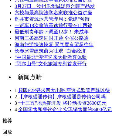
3月27日，汝州乐华城汤泉合院产品发
六校与最高院法学名家联推公益讲座
辉县市资源运营管理局：党建“领衔
一货车18次偷逃高速通行费在山西被
最低刑责年龄下调至12岁！ 未成年
河南三条高速同时开通 全省公路通
海南旅游快速恢复 景气度有望超往年
长春冰雪建筑蔚为壮观 “白金经济
“中国最北”漠河迎来大批游客体验
“阿尔山号”文化旅游专列首发开行
新闻点睛
1
超限P2P寻求四大出路 穿透式监管严阵以待
2
【摩根盛通传销】摩根盛通是传销公司吗
3
“十三五”地热能开发 将拉动投资2600亿元
4
全国零售和餐饮企业 实现销售额约8400亿元
推荐
回放