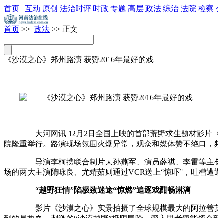
首页
|
互动
原创
法治时评
时政
专题
高层
政法
综治
法院
检察
首页
>>
政法
>> 正文
《沙漠之心》郑州路演 获赞2016年最好的戏
大河网讯 12月2日全国上映的首部荒野求生题材影片
院隆重举行。路演现场氛围火爆异常，观众和媒体赞不绝口，频
导演李柯携联合制片人孙燕军、演员薛祺、李雷等主创现
场的两大主演隋咏良、尤靖茹则通过VCR送上“惊吓”，吐槽遭
“越野狂情”陷极致迷途“惊燃”追逐戏酣畅淋漓
影片《沙漠之心》实景拍摄了全球规模最大的阿拉善英